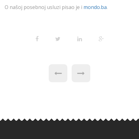
O našoj posebnoj usluzi pisao je i
mondo.ba
.