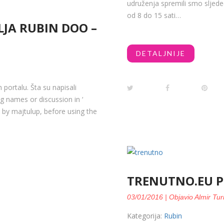
udruženja spremili smo slj
od 8 do 15 sati…
JA RUBIN DOO –
DETALJNIJE
portalu. Šta su napisali
g names or discussion in ‘
 by majtulup, before using the
TRENUTNO.EU P
03/01/2016 | Objavio Almir Tur
Kategorija:
Rubin