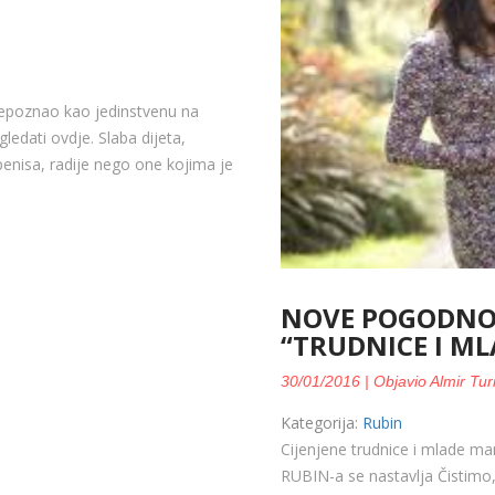
repoznao kao jedinstvenu na
ledati ovdje. Slaba dijeta,
 penisa, radije nego one kojima je
NOVE POGODNOS
“TRUDNICE I M
30/01/2016 | Objavio Almir Tur
Kategorija:
Rubin
Cijenjene trudnice i mlade 
RUBIN-a se nastavlja Čistim