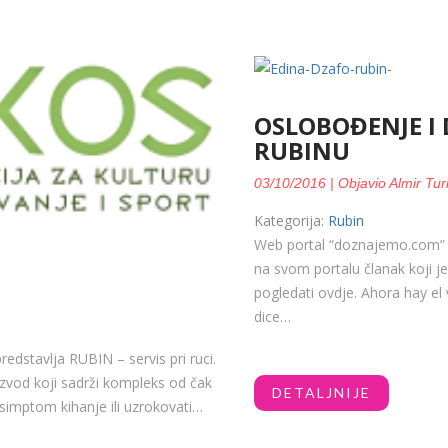
OSLOBOĐENJE I
RUBINU
03/10/2016 | Objavio Almir Tur
Kategorija:
Rubin
Web portal “doznajemo.com” j
na svom portalu članak koji j
pogledati ovdje. Ahora hay el 
dice…
redstavlja RUBIN – servis pri ruci.
izvod koji sadrži kompleks od čak
DETALJNIJE
 simptom kihanje ili uzrokovati…