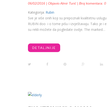
06/02/2016 | Objavio Almir Turić | Broj komentara: 0
Kategorija:
Rubin
Sve je više onih koji su prepoznali kvalitetnu uslug
RUBIN doo i o tome pišu i izvještavaju. Tako je i 
su rekli možete da pogledate ovdje. The marked…
DETALJNIJE