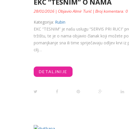
EKC “TESNIM” O NAMA
28/01/2016 | Objavio Almir Turić | Broj komentara: 0
Kategorija:
Rubin
EKC “TESNIM” je našu uslugu “SERVIS PRI RUCI” p
tržištu, te je o nama objavio članak koji možete pog
pomanjkanje sna ili time spriječavaju odljev krvi iz
cilj…
DETALJNIJE