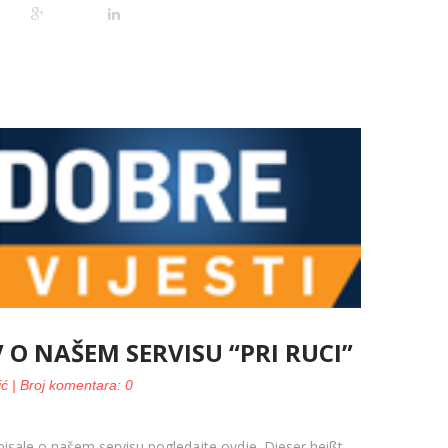
V O NAŠEM SERVISU “PRI RUCI”
ić | Broj komentara: 0
 pisale o našem servisu pogledajte ovdje. Dieser heißt