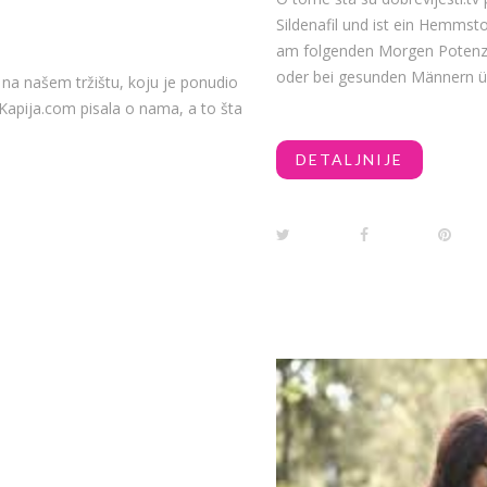
Sildenafil und ist ein Hemmst
am folgenden Morgen Potenz
oder bei gesunden Männern 
u na našem tržištu, koju je ponudio
eKapija.com pisala o nama, a to šta
DETALJNIJE