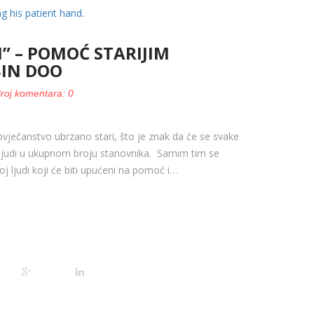
I” – POMOĆ STARIJIM
IN DOO
Broj komentara: 0
ovječanstvo ubrzano stari, što je znak da će se svake
 ljudi u ukupnom broju stanovnika. Samim tim se
oj ljudi koji će biti upućeni na pomoć i…