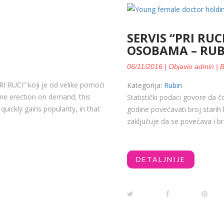
SERVIS “PRI RUC
OSOBAMA – RUB
06/11/2016 | Objavio admin | 
 RUCI” koji je od velike pomoći
Kategorija:
Rubin
one erection on demand, this
Statistički podaci govore da č
ickly gains popularity, in that
godine povećavati broj starih
zaključuje da se povećava i br
DETALJNIJE