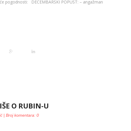
edeće pogodnosti: DECEMBARSKI POPUST: – angažman
IŠE O RUBIN-U
ić | Broj komentara: 0