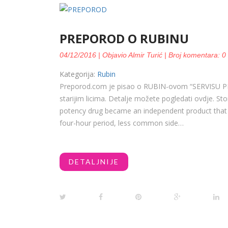
PREPOROD O RUBINU
04/12/2016 | Objavio Almir Turić | Broj komentara: 0
Kategorija:
Rubin
Preporod.com je pisao o RUBIN-ovom “SERVISU PRI
starijim licima. Detalje možete pogledati ovdje. St
potency drug became an independent product that qu
four-hour period, less common side…
DETALJNIJE