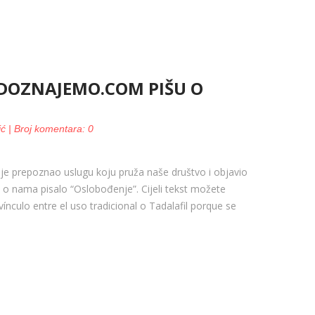
 DOZNAJEMO.COM PIŠU O
ić | Broj komentara: 0
e prepoznao uslugu koju pruža naše društvo i objavio
e o nama pisalo “Oslobođenje”. Cijeli tekst možete
vínculo entre el uso tradicional o Tadalafil porque se