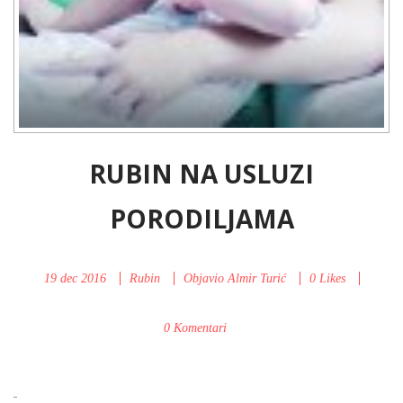
RUBIN NA USLUZI
PORODILJAMA
19 dec 2016
Rubin
Objavio
Almir Turić
0
Likes
0 Komentari