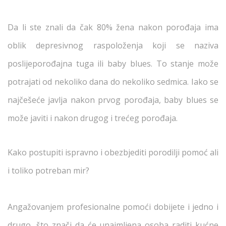
Da li ste znali da čak 80% žena nakon porođaja ima
oblik depresivnog raspoloženja koji se naziva
poslijeporođajna tuga ili baby blues. To stanje može
potrajati od nekoliko dana do nekoliko sedmica. Iako se
najčešeće javlja nakon prvog porođaja, baby blues se
može javiti i nakon drugog i trećeg porođaja.
Kako postupiti ispravno i obezbjediti porodilji pomoć ali
i toliko potreban mir?
Angažovanjem profesionalne pomoći dobijete i jedno i
drugo, što znači da će unajmljena osoba raditi kućne